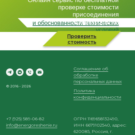
проверке стоимости
присоединения
к электросетям
и обоснованности технических
условий
Проверить
стоимость
Соглашение об
обработке
персональных данных
© 2016 - 2026
Политика
Онлайн сервис по бесп
конфиденциальности
стоимости присоединен
+7 (925) 589-06-82
ОГРН 1169658132490,
info@energoreshenie.ru
ИНН 6679102540, адрес:
620085, Россия, г.