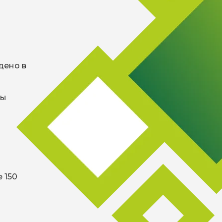
дено в
ты
 150