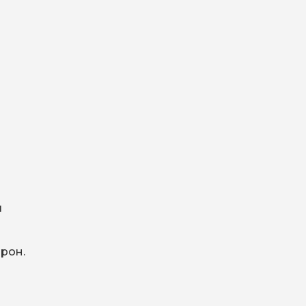
я
рон.