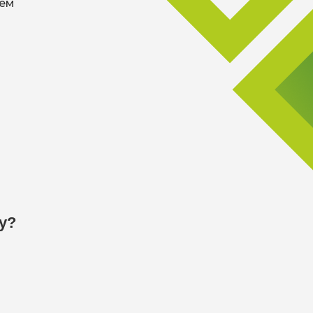
хем
у?