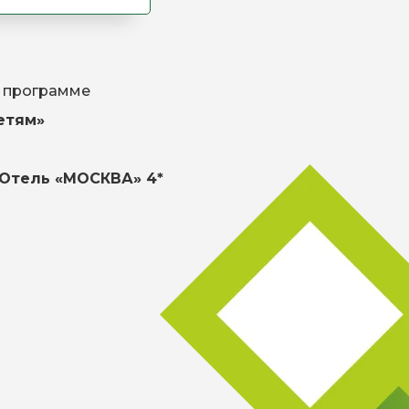
й программе
етям»
, Отель «МОСКВА» 4*